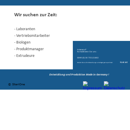
Wir suchen zur Zeit:
- Laboranten
- Vertriebsmitarbeiter
- Biologen
- Produktmanager
Interesse? 
Kontaktieren Sie uns:
- Extrudeure
0049 (0) 30 755121802
Kontakt
Senden Sie uns Ihre Bewerbungs-unterlagen gerne per Email :
 Entwicklung und Produktion Made in Germany !
© SteriOne