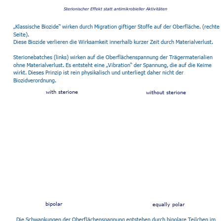
Sterionischer Effekt statt antimikrobieller Aktivitäten
„Klassische Biozide“ wirken durch Migration giftiger Stoffe auf der Oberfläche. (rechte 
Seite). 
Diese Biozide verlieren die Wirksamkeit innerhalb kurzer Zeit durch Materialverlust.
Sterionebatches (links) wirken auf die Oberflächenspannung der Trägermaterialien 
ohne Materialverlust. Es entsteht eine „Vibration“ der Spannung, die auf die Keime 
wirkt. Dieses Prinzip ist rein physikalisch und unterliegt daher nicht der 
Biozidverordnung.
with sterione
without sterione
bipolar 
equally polar
Die Schwankungen der Oberflächenspannung entstehen durch bipolare Teilchen im 