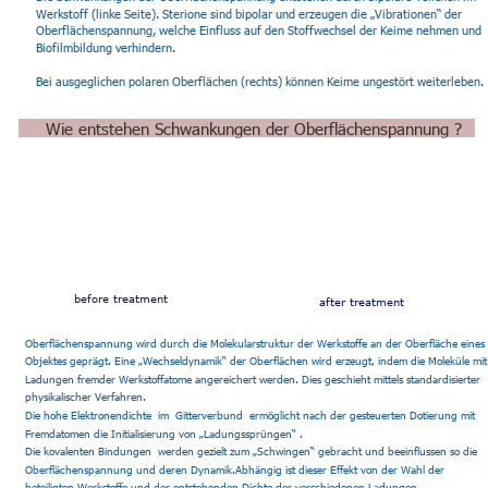
Werkstoff (linke Seite). Sterione sind bipolar und erzeugen die „Vibrationen“ der 
Oberflächenspannung, welche Einfluss auf den Stoffwechsel der Keime nehmen und 
Biofilmbildung verhindern.
Bei ausgeglichen polaren Oberflächen (rechts) können Keime ungestört weiterleben.
Wie entstehen Schwankungen der Oberflächenspannung ?
before treatment
after treatment
Oberflächenspannung wird durch die Molekularstruktur der Werkstoffe an der Oberfläche eines 
Objektes geprägt. Eine „Wechseldynamik“ der Oberflächen wird erzeugt, indem die Moleküle mit
Ladungen fremder Werkstoffatome angereichert werden. Dies geschieht mittels 
standardisierter 
physikalischer Verfahren. 
Die hohe Elektronendichte  im  Gitterverbund  ermöglicht nach der gesteuerten Dotierung mit 
Fremdatomen die Initialisierung von „Ladungssprüngen“ . 
Die kovalenten Bindungen  werden gezielt zum „Schwingen“ gebracht und beeinflussen so die 
Oberflächenspannung und deren Dynamik.Abhängig ist dieser Effekt von der Wahl der 
beteiligten Werkstoffe und der entstehenden Dichte der verschiedenen Ladungen.