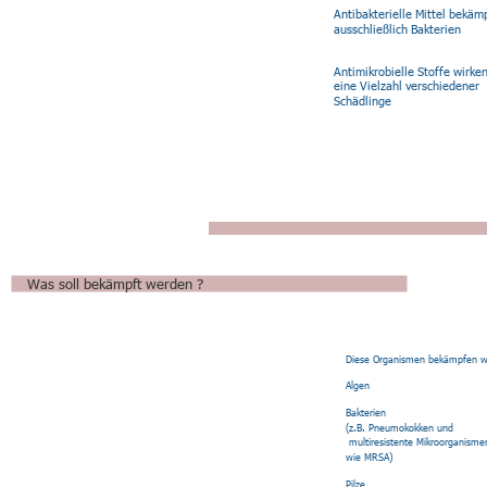
Antibakterielle Mittel bekäm
ausschließlich Bakterien
Antimikrobielle Stoffe wirke
eine Vielzahl verschiedener
Schädlinge 
Was soll bekämpft werden ?
Diese Organismen bekämpfen wi
Algen
Bakterien
(z.B. Pneumokokken und
 multiresistente Mikroorganisme
wie MRSA)
Pilze