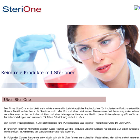
Über SteriOne
Die Firma SteriOne entwickelt sehr wirksame und industrietaugliche Technologien für hygienische Funktionsoberfläc
Unsere Funktionsbatches - die Sterione - sind das Produkt einer wirksamen Zusammenarbeit herausragender Wissen
verschiedener deutscher Universitäten und eines Managementteams aus Berlin. Unser Unternehmen greift auf intern
Patentanmeldungen und nunmehr 15 Jahre Entwicklungsarbeit zurück.
Wir liefern Flüssigbatches, Kunststoffbatches und Pulverbatches aus eigener Produktion MADE IN GERMANY.
In unserem eigenen Mikrobiologischen Labor testen wir die Produkte unserer Kunden regelmäßig auf antimikrobielle
Wirksamkeit in Anlehnung an gängige internationale Normen.
In Folge der Corona Pandemie entwickeln wir ein Prüfverfahren zur schnellen Feststellung der Wirksamkeit unserer