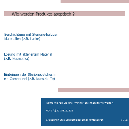
Wie werden Produkte aseptisch ?
Beschichtung mit Sterione-haltigen 
Materialien (z.B. Lacke)
Lösung mit aktiviertem Material 
(z.B. Kosmetika)
Einbringen der Sterionebatches in 
ein Compound (z.B. Kunststoffe)
Kontaktieren Sie uns. Wir helfen Ihnen gerne weiter:
0049 (0) 30 755121802
Sie können uns auch gerne per Email kontaktieren: 
Kontakt