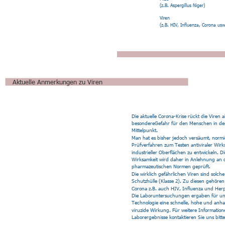
(z.B. Aspergillus Niger)
Viren
(z.B. HIV, Influenza, Corona usw
Aktuelle Anmerkungen zu Viren
Die aktuelle Corona-Krise rückt die Viren al
besondereGefahr für den Menschen in de
Mittelpunkt.
Man hat es bisher jedoch versäumt, normi
Prüfverfahren zum Testen antiviraler Wirk
industrieller Oberflächen zu entwickeln. Di
Wirksamkeit wird daher in Anlehnung an d
pharmazeutischen Normen geprüft.
Die wirklich gefährlichen Viren sind solche
Schutzhülle (Klasse 2). Zu diesen gehöre
Corona z.B. auch HIV, Influenza und Herp
Die Laboruntersuchungen ergaben für un
Technologie eine schnelle, hohe und anha
viruzide Wirkung. Für weitere Informatio
Laborergebnisse kontaktieren Sie uns bitte