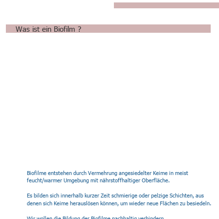
Was ist ein Biofilm ?
Biofilme entstehen durch Vermehrung angesiedelter Keime in meist 
feucht/warmer Umgebung mit nährstoffhaltiger Oberfläche.
Es bilden sich innerhalb kurzer Zeit schmierige oder pelzige Schichten, aus 
denen sich Keime herauslösen können, um wieder neue Flächen zu besiedeln.
Wir wollen die Bildung der Biofilme nachhaltig verhindern