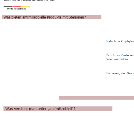
Werkstoffe auf Covid-19 und verwandte Viren.
Was bieten antimikrobielle Produkte mit Sterionen?
Natürliche Prophyla
Schutz vor Bakterien
Viren und Pilzen
Förderung der Gesu
Was versteht man unter „antimikrobiell“?